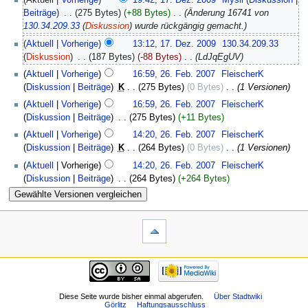
(Aktuell |
Vorherige
)
19:42, 17. Dez. 2009
‎
Mysli
(
Diskussion
|
Beiträge
)
‎
. .
(275 Bytes)
(+88 Bytes)
‎
. .
(Änderung 16741 von
130.34.209.33
(
Diskussion
) wurde rückgängig gemacht.)
(
Aktuell
|
Vorherige
)
13:12, 17. Dez. 2009
‎
130.34.209.33
(
Diskussion
)
‎
. .
(187 Bytes)
(-88 Bytes)
‎
. .
(LdJqEgUV)
(
Aktuell
|
Vorherige
)
16:59, 26. Feb. 2007
‎
FleischerK
(
Diskussion
|
Beiträge
)
‎
K
. .
(275 Bytes)
(0 Bytes)
‎
. .
(1 Versionen)
(
Aktuell
|
Vorherige
)
16:59, 26. Feb. 2007
‎
FleischerK
(
Diskussion
|
Beiträge
)
‎
. .
(275 Bytes)
(+11 Bytes)
(
Aktuell
|
Vorherige
)
14:20, 26. Feb. 2007
‎
FleischerK
(
Diskussion
|
Beiträge
)
‎
K
. .
(264 Bytes)
(0 Bytes)
‎
. .
(1 Versionen)
(
Aktuell
| Vorherige)
14:20, 26. Feb. 2007
‎
FleischerK
(
Diskussion
|
Beiträge
)
‎
. .
(264 Bytes)
(+264 Bytes)
Diese Seite wurde bisher einmal abgerufen.
Über Stadtwiki
Görlitz
Haftungsausschluss