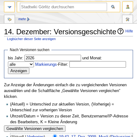
mehr
14. Dezember: Versionsgeschichte
Hilfe
Logbücher dieser Seite anzeigen
Zur
Zur
Nach Versionen suchen
Navigation
Suche
bis Jahr:
und Monat:
springen
springen
Markierungs
-Filter:
Zur Anzeige der Änderungen einfach die zu vergleichenden Versionen
auswählen und die Schaltfläche „Gewählte Versionen vergleichen“
klicken.
(Aktuell) = Unterschied zur aktuellen Version, (Vorherige) =
Unterschied zur vorherigen Version
Uhrzeit/Datum = Version zu dieser Zeit, Benutzername/IP-Adresse
des Bearbeiters, K = Kleine Änderung