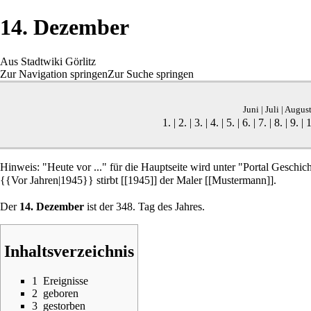
14. Dezember
Aus Stadtwiki Görlitz
Zur Navigation springen
Zur Suche springen
Juni
|
Juli
|
Augus
1.
|
2.
|
3.
|
4.
|
5.
|
6.
|
7.
|
8.
|
9.
|
1
Hinweis: "Heute vor ..." für die Hauptseite wird unter "Portal Geschich
{{Vor Jahren|1945}} stirbt [[1945]] der Maler [[Mustermann]].
Der
14. Dezember
ist der 348. Tag des Jahres.
Inhaltsverzeichnis
1
Ereignisse
2
geboren
3
gestorben