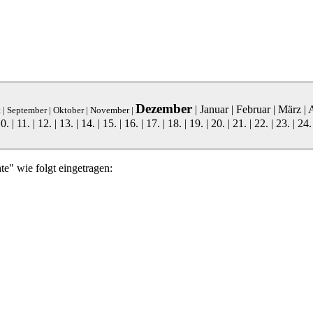
Dezember
|
Januar
|
Februar
|
März
|
A
t
|
September
|
Oktober
|
November
|
0.
|
11.
|
12.
|
13.
|
14.
|
15.
|
16.
|
17.
|
18.
|
19.
|
20.
|
21.
|
22.
|
23.
|
24.
te" wie folgt eingetragen: