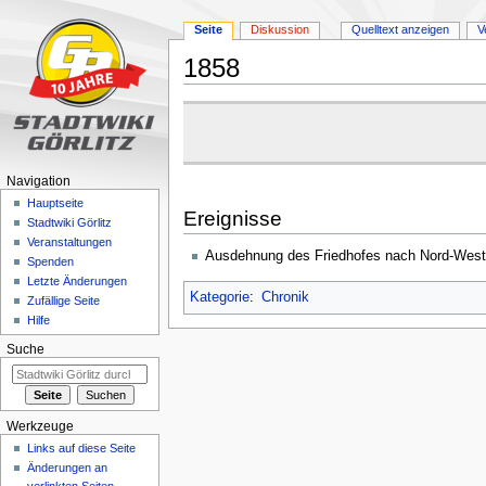
Seite
Diskussion
Quelltext anzeigen
V
1858
Zur
Zur
Navigation
Suche
springen
springen
Navigation
Hauptseite
Ereignisse
Stadtwiki Görlitz
Veranstaltungen
Ausdehnung des Friedhofes nach Nord-West
Spenden
Letzte Änderungen
Kategorie
:
Chronik
Zufällige Seite
Hilfe
Suche
Werkzeuge
Links auf diese Seite
Änderungen an