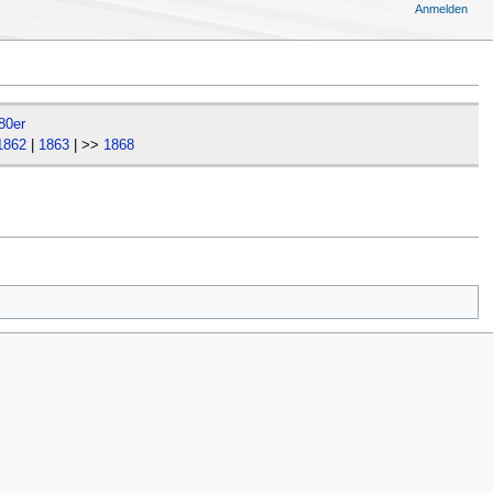
Anmelden
80er
1862
|
1863
| >>
1868