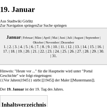
19. Januar
Aus Stadtwiki Görlitz
Zur Navigation springen
Zur Suche springen
Januar
|
Februar
|
März
|
April
|
Mai
|
Juni
|
Juli
|
August
|
September
|
Oktober
|
November
|
Dezember
1.
|
2.
|
3.
|
4.
|
5.
|
6.
|
7.
|
8.
|
9.
|
10.
|
11.
|
12.
|
13.
|
14.
|
15.
|
16.
|
17.
|
18.
|
19.
|
20.
|
21.
|
22.
|
23.
|
24.
|
25.
|
26.
|
27.
|
28.
|
29.
|
30.
|
31.
Hinweis: "Heute vor ..." für die Hauptseite wird unter "Portal
Geschichte" wie folgt eingetragen:
{{Vor Jahren|1945}} stirbt [[1945]] der Maler [[Mustermann]].
Der
19. Januar
ist der 19. Tag des Jahres.
Inhaltsverzeichnis