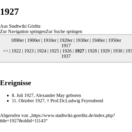
1927
Aus Stadtwiki Görlitz
Zur Navigation springen
Zur Suche springen
1890er
|
1900er
|
1910er
|
1920er
|
1930er
|
1940er
|
1950er
1917
<< |
1922
|
1923
|
1924
|
1925
|
1926
|
1927
|
1928
|
1929
|
1930
|
19
1937
Ereignisse
8. Juli
1927,
Alexander May
geboren
11. Oktober
1927, † Prof.Dr.
Ludwig Feyerabend
Abgerufen von „
https://www.stadtwiki-goerlitz.de/index.php?
title=1927&oldid=11143
“