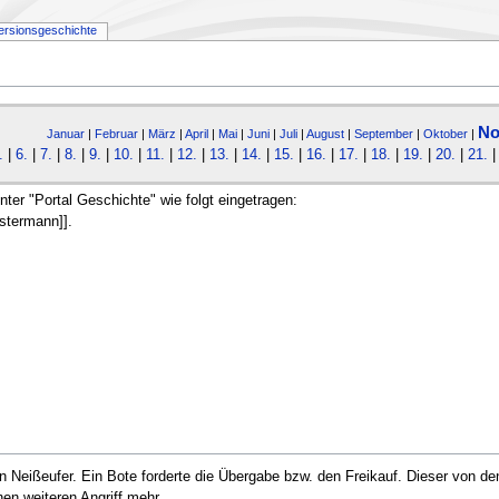
ersionsgeschichte
No
Januar
|
Februar
|
März
|
April
|
Mai
|
Juni
|
Juli
|
August
|
September
|
Oktober
|
.
|
6.
|
7.
|
8.
|
9.
|
10.
|
11.
|
12.
|
13.
|
14.
|
15.
|
16.
|
17.
|
18.
|
19.
|
20.
|
21.
unter "Portal Geschichte" wie folgt eingetragen:
ustermann]].
 Neißeufer. Ein Bote forderte die Übergabe bzw. den Freikauf. Dieser von den
en weiteren Angriff mehr.