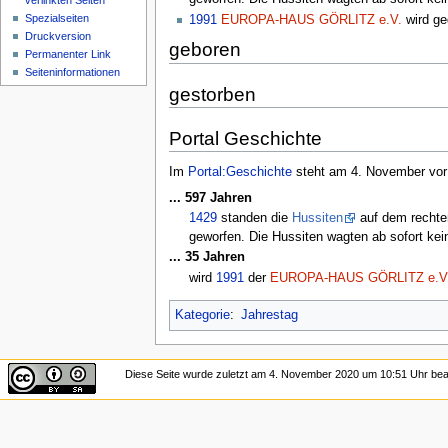
verlinkten Seiten
Spezialseiten
1991
EUROPA-HAUS GÖRLITZ e.V.
wird ge
Druckversion
geboren
Permanenter Link
Seiten­informationen
gestorben
Portal Geschichte
Im
Portal:Geschichte
steht am 4. November vor 
... 597 Jahren
1429
standen die
Hussiten
auf dem rechten
geworfen. Die Hussiten wagten ab sofort kein
... 35 Jahren
wird
1991
der
EUROPA-HAUS GÖRLITZ e.V
Kategorie
:
Jahrestag
Diese Seite wurde zuletzt am 4. November 2020 um 10:51 Uhr bear