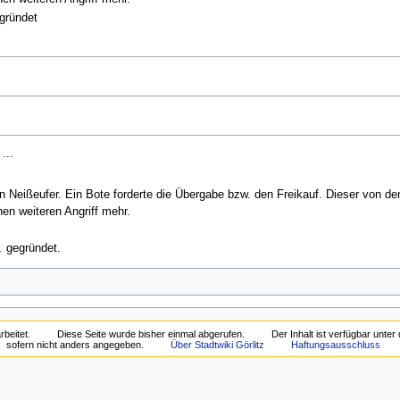
gründet
...
 Neißeufer. Ein Bote forderte die Übergabe bzw. den Freikauf. Dieser von den
en weiteren Angriff mehr.
.
gegründet.
beitet.
Diese Seite wurde bisher einmal abgerufen.
Der Inhalt ist verfügbar unter
sofern nicht anders angegeben.
Über Stadtwiki Görlitz
Haftungsausschluss