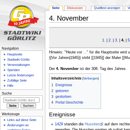
Seite
Diskussion
Quelltext anzeigen
V
4. November
Zur
Zur
Navigation
Suche
1.
|
2.
|
3.
|
4.
|
5
springen
springen
Navigation
Hinweis: "Heute vor ..." für die Hauptseite wird 
Hauptseite
{{Vor Jahren|1945}} stirbt [[1945]] der Maler [[M
Stadtwiki Görlitz
Veranstaltungen
Der
4. November
ist der 308. Tag des Jahres.
Spenden
Letzte Änderungen
Inhaltsverzeichnis
Zufällige Seite
1
Ereignisse
Hilfe
2
geboren
Suche
3
gestorben
4
Portal Geschichte
Ereignisse
Werkzeuge
Links auf diese Seite
1429
standen die
Hussiten
auf dem rechten
Änderungen an
geworfen. Die Hussiten wagten ab sofort kein