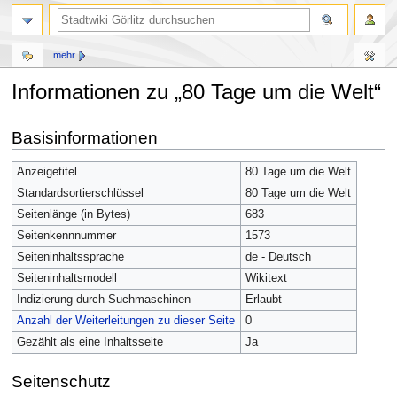
mehr
Informationen zu „80 Tage um die Welt“
Zur
Zur
Basisinformationen
Navigation
Suche
springen
springen
Anzeigetitel
80 Tage um die Welt
Standardsortierschlüssel
80 Tage um die Welt
Seitenlänge (in Bytes)
683
Seitenkennnummer
1573
Seiteninhaltssprache
de - Deutsch
Seiteninhaltsmodell
Wikitext
Indizierung durch Suchmaschinen
Erlaubt
Anzahl der Weiterleitungen zu dieser Seite
0
Gezählt als eine Inhaltsseite
Ja
Seitenschutz