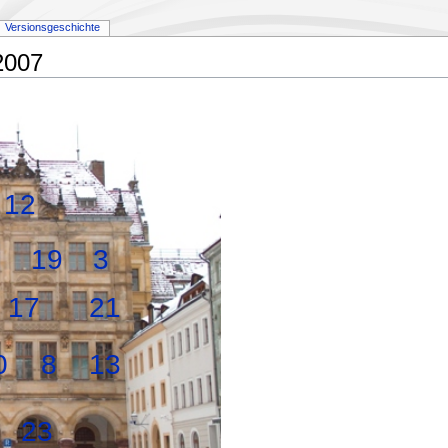
Versionsgeschichte
2007
12
19
3
17
21
0
8
13
23