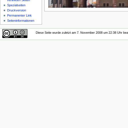
verlinkten Seiten
Spezialseiten
Druckversion
Permanenter Link
Seiten­informationen
Diese Seite wurde zuletzt am 7. November 2008 um 22:38 Uhr bear