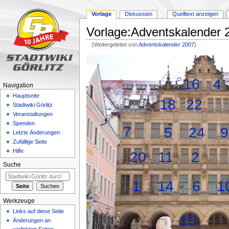
Vorlage
Diskussion
Quelltext anzeigen
Vorlage:Adventskalender 
(Weitergeleitet von
Adventskalender 2007
)
Zur
Zur
Navigation
Suche
springen
springen
16
4
Navigation
Hauptseite
18
22
Stadtwiki Görlitz
Veranstaltungen
Spenden
7
5
24
9
Letzte Änderungen
Zufällige Seite
Hilfe
20
11
2
Suche
1
14
6
1
Werkzeuge
Links auf diese Seite
15
Änderungen an