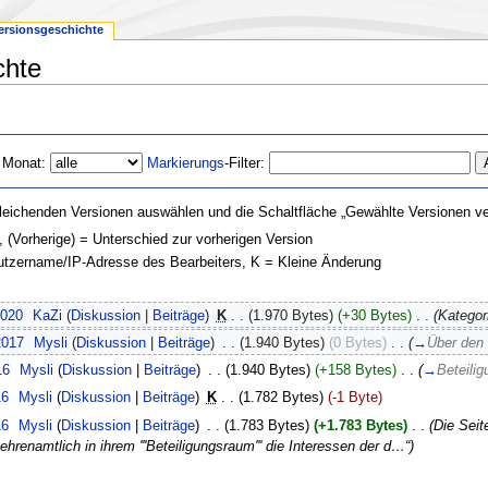
ersionsgeschichte
chte
 Monat:
Markierungs
-Filter:
leichenden Versionen auswählen und die Schaltfläche „Gewählte Versionen ver
, (Vorherige) = Unterschied zur vorherigen Version
nutzername/IP-Adresse des Bearbeiters, K = Kleine Änderung
2020
‎
KaZi
(
Diskussion
|
Beiträge
)
‎
K
. .
(1.970 Bytes)
(+30 Bytes)
‎
. .
(Kategor
2017
‎
Mysli
(
Diskussion
|
Beiträge
)
‎
. .
(1.940 Bytes)
(0 Bytes)
‎
. .
(
→
Über den 
16
‎
Mysli
(
Diskussion
|
Beiträge
)
‎
. .
(1.940 Bytes)
(+158 Bytes)
‎
. .
(
→
Beteili
16
‎
Mysli
(
Diskussion
|
Beiträge
)
‎
K
. .
(1.782 Bytes)
(-1 Byte)
16
‎
Mysli
(
Diskussion
|
Beiträge
)
‎
. .
(1.783 Bytes)
(+1.783 Bytes)
‎
. .
(Die Seit
hrenamtlich in ihrem '''Beteiligungsraum''' die Interessen der d…“)