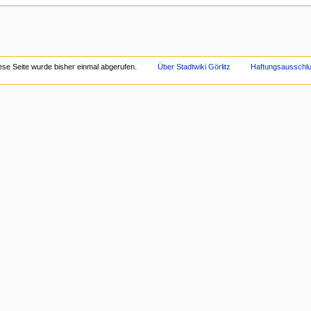
ese Seite wurde bisher einmal abgerufen.
Über Stadtwiki Görlitz
Haftungsausschl