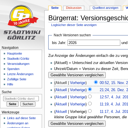
Seite
Diskussion
Quelltext anzeigen
V
Bürgerrat: Versionsgeschi
Logbücher dieser Seite anzeigen
Zur
Zur
Nach Versionen suchen
Navigation
Suche
bis Jahr:
und
springen
springen
Navigation
Hauptseite
Zur Anzeige der Änderungen einfach die zu verg
Stadtwiki Görlitz
(Aktuell) = Unterschied zur aktuellen Version
Veranstaltungen
Uhrzeit/Datum = Version zu dieser Zeit, Be
Spenden
Letzte Änderungen
Zufällige Seite
(Aktuell |
Vorherige
)
00:52, 15. Nov. 
Hilfe
(
Aktuell
|
Vorherige
)
21:24, 26. Dez. 
Suche
(
Aktuell
|
Vorherige
)
12:57, 4. Jul. 20
(
Aktuell
|
Vorherige
)
11:19, 4. Jul. 20
(
Aktuell
| Vorherige)
11:17, 4. Jul. 20
Werkzeuge
kleine Gruppe lokal gewählter Personen, die e
Links auf diese Seite
Änderungen an