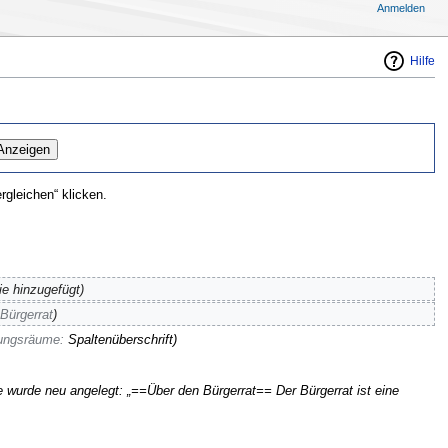
Anmelden
Hilfe
gleichen“ klicken.
ie hinzugefügt)
Bürgerrat
)
gungsräume:
Spaltenüberschrift
)
e wurde neu angelegt: „==Über den Bürgerrat== Der Bürgerrat ist eine