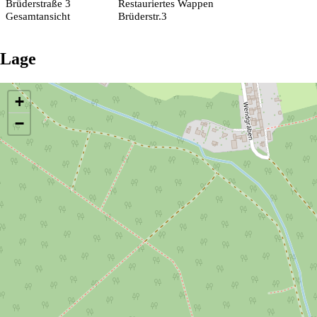
Brüderstraße 3
Restauriertes Wappen
Gesamtansicht
Brüderstr.3
Lage
Die Karte wird geladen …
+
−