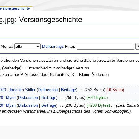
ersionsgeschichte
.jpg: Versionsgeschichte
 Monat:
Markierungs
-Filter:
leichenden Versionen auswählen und die Schaltfläche „Gewählte Versionen ver
, (Vorherige) = Unterschied zur vorherigen Version
nutzername/IP-Adresse des Bearbeiters, K = Kleine Änderung
2020
‎
Joachim Stiller
(
Diskussion
|
Beiträge
)
‎
. .
(252 Bytes)
(-6 Bytes)
20
‎
Mysli
(
Diskussion
|
Beiträge
)
‎
. .
(258 Bytes)
(+28 Bytes)
20
‎
Mysli
(
Diskussion
|
Beiträge
)
‎
. .
(230 Bytes)
(+230 Bytes)
‎
. .
(Eintrittska
neu entdeckten Wandmalerei im 1.Obergeschoss des Hotels Schwibbogen.)