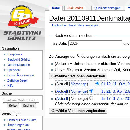
Datei
Diskussion
Quelltext anzeigen
V
Datei:20110911Denkmaltag
Logbücher dieser Seite anzeigen
Zur
Zur
Nach Versionen suchen
Navigation
Suche
bis Jahr:
und
springen
springen
Navigation
Hauptseite
Zur Anzeige der Änderungen einfach die zu verg
Stadtwiki Görlitz
(Aktuell) = Unterschied zur aktuellen Version
Veranstaltungen
Uhrzeit/Datum = Version zu dieser Zeit, Be
Spenden
Letzte Änderungen
Zufällige Seite
(Aktuell |
Vorherige
)
01:12, 11. Okt. 
Hilfe
(
Aktuell
|
Vorherige
)
15:21, 3. Apr. 20
Suche
(
Aktuell
| Vorherige)
15:17, 3. Apr. 20
Bildmotiv zeigt einen Ausschnitt der dort 
Werkzeuge
Links auf diese Seite
Änderungen an