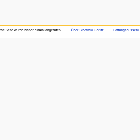
ese Seite wurde bisher einmal abgerufen.
Über Stadtwiki Görlitz
Haftungsausschl