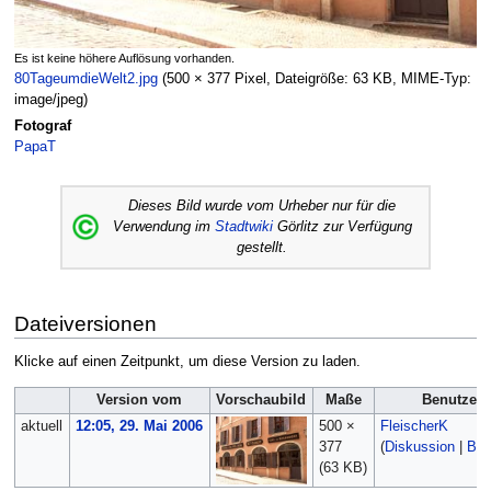
Es ist keine höhere Auflösung vorhanden.
80TageumdieWelt2.jpg
‎
(500 × 377 Pixel, Dateigröße: 63 KB, MIME-Typ:
image/jpeg
)
Fotograf
PapaT
Dieses Bild wurde vom Urheber nur für die
Verwendung im
Stadtwiki
Görlitz zur Verfügung
gestellt.
Dateiversionen
Klicke auf einen Zeitpunkt, um diese Version zu laden.
Version vom
Vorschaubild
Maße
Benutzer
aktuell
12:05, 29. Mai 2006
500 ×
FleischerK
377
(
Diskussion
|
Bei
(63 KB)