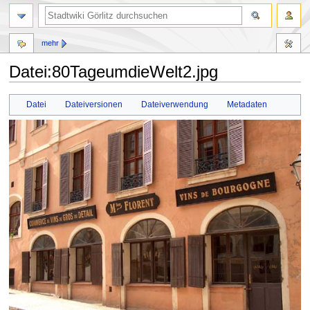
mehr
Datei:80TageumdieWelt2.jpg
Zur
Zur
Datei
Dateiversionen
Dateiverwendung
Metadaten
Navigation
Suche
springen
springen