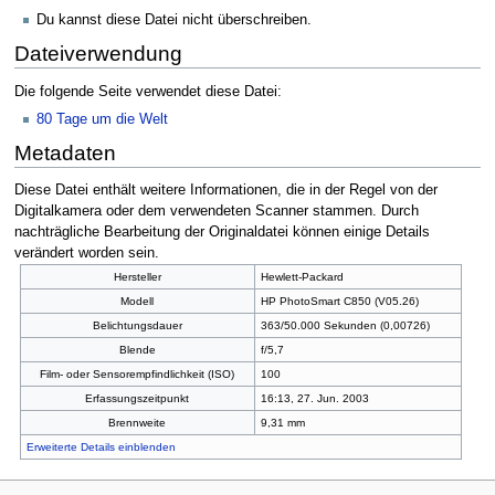
Du kannst diese Datei nicht überschreiben.
Dateiverwendung
Die folgende Seite verwendet diese Datei:
80 Tage um die Welt
Metadaten
Diese Datei enthält weitere Informationen, die in der Regel von der
Digitalkamera oder dem verwendeten Scanner stammen. Durch
nachträgliche Bearbeitung der Originaldatei können einige Details
verändert worden sein.
Hersteller
Hewlett-Packard
Modell
HP PhotoSmart C850 (V05.26)
Belichtungsdauer
363/50.000 Sekunden (0,00726)
Blende
f/5,7
Film- oder Sensorempfindlichkeit (ISO)
100
Erfassungszeitpunkt
16:13, 27. Jun. 2003
Brennweite
9,31 mm
Erweiterte Details einblenden