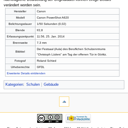
verändert worden sein.
Hersteller
Canon
Modell
Canon PowerShot A620
Belichtungsdauer
1/50 Sekunden (0,02)
Blende
f/2,8
Erfassungszeitpunkt
11:56, 25. Jan. 2014
Brennweite
7,3 mm
Der Festsaal (Aula) des Beruflichen Schulzenntrums
Bildtitel
"Christoph Lüders" am Tag der offenen Tür in Görlitz.
Fotograf
Roland Schied
Urheberrechte
GFDL
Erweiterte Details einblenden
Kategorien
:
Schulen
Gebäude