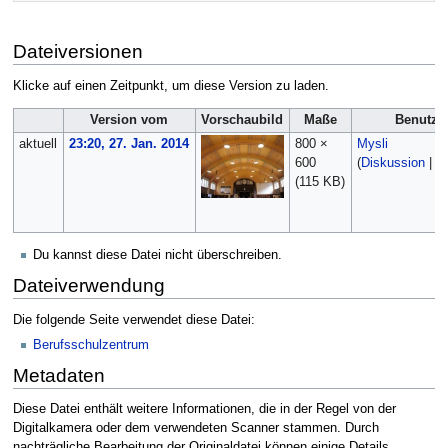
Dateiversionen
Klicke auf einen Zeitpunkt, um diese Version zu laden.
Version vom
Vorschaubild
Maße
Benutze
aktuell
23:20, 27. Jan. 2014
800 ×
Mysli
600
(
Diskussion
|
Be
(115 KB)
Du kannst diese Datei nicht überschreiben.
Dateiverwendung
Die folgende Seite verwendet diese Datei:
Berufsschulzentrum
Metadaten
Diese Datei enthält weitere Informationen, die in der Regel von der
Digitalkamera oder dem verwendeten Scanner stammen. Durch
nachträgliche Bearbeitung der Originaldatei können einige Details