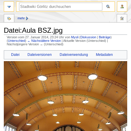
mehr
Datei:Aula BSZ.jpg
Version vom 27. Januar 2014, 23:24 Uhr von
Mysli
(
Diskussion
|
Beiträge
)
(
Unterschied
)
← Nächstältere Version
| Aktuelle Version (Unterschied) |
Nächstjüngere Version → (Unterschied)
Zur
Zur
Datei
Dateiversionen
Dateiverwendung
Metadaten
Navigation
Suche
springen
springen