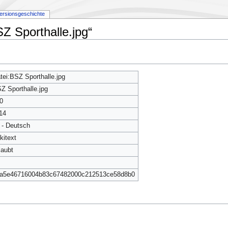
ersionsgeschichte
Z Sporthalle.jpg“
tei:BSZ Sporthalle.jpg
Z Sporthalle.jpg
0
14
 - Deutsch
kitext
laubt
a5e46716004b83c67482000c212513ce58d8b0