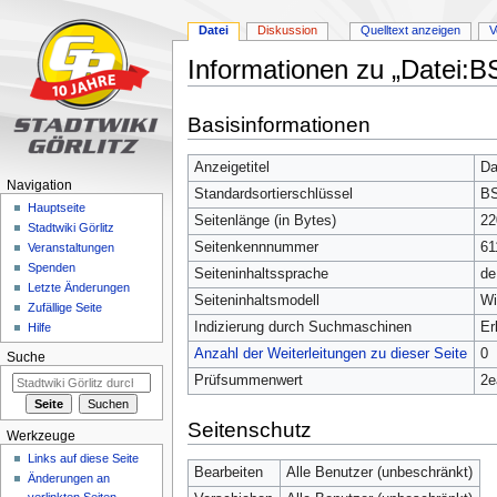
Datei
Diskussion
Quelltext anzeigen
V
Informationen zu „Datei:BS
Zur
Zur
Basisinformationen
Navigation
Suche
springen
springen
Anzeigetitel
Da
Navigation
Standardsortierschlüssel
BS
Hauptseite
Seitenlänge (in Bytes)
22
Stadtwiki Görlitz
Seitenkennnummer
61
Veranstaltungen
Spenden
Seiteninhaltssprache
de
Letzte Änderungen
Seiteninhaltsmodell
Wi
Zufällige Seite
Indizierung durch Suchmaschinen
Er
Hilfe
Anzahl der Weiterleitungen zu dieser Seite
0
Suche
Prüfsummenwert
2e
Seitenschutz
Werkzeuge
Links auf diese Seite
Bearbeiten
Alle Benutzer (unbeschränkt)
Änderungen an