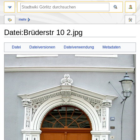
mehr
Datei:Brüderstr 10 2.jpg
Zur
Zur
Datei
Dateiversionen
Dateiverwendung
Metadaten
Navigation
Suche
springen
springen