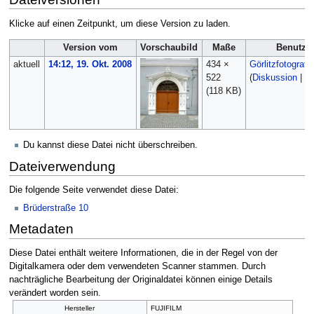
Klicke auf einen Zeitpunkt, um diese Version zu laden.
Version vom
Vorschaubild
Maße
Benutze
aktuell
14:12, 19. Okt. 2008
434 ×
Görlitzfotograf
522
(
Diskussion
|
Be
(118 KB)
Du kannst diese Datei nicht überschreiben.
Dateiverwendung
Die folgende Seite verwendet diese Datei:
Brüderstraße 10
Metadaten
Diese Datei enthält weitere Informationen, die in der Regel von der
Digitalkamera oder dem verwendeten Scanner stammen. Durch
nachträgliche Bearbeitung der Originaldatei können einige Details
verändert worden sein.
Hersteller
FUJIFILM