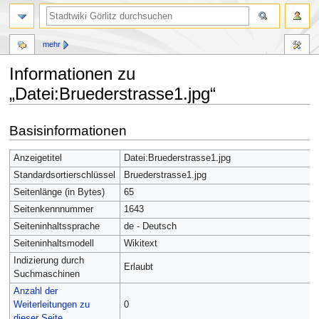
mehr
Informationen zu
„Datei:Bruederstrasse1.jpg“
Zur
Zur
Basisinformationen
Navigation
Suche
springen
springen
Anzeigetitel
Datei:Bruederstrasse1.jpg
Standardsortierschlüssel
Bruederstrasse1.jpg
Seitenlänge (in Bytes)
65
Seitenkennnummer
1643
Seiteninhaltssprache
de - Deutsch
Seiteninhaltsmodell
Wikitext
Indizierung durch
Erlaubt
Suchmaschinen
Anzahl der
Weiterleitungen zu
0
dieser Seite