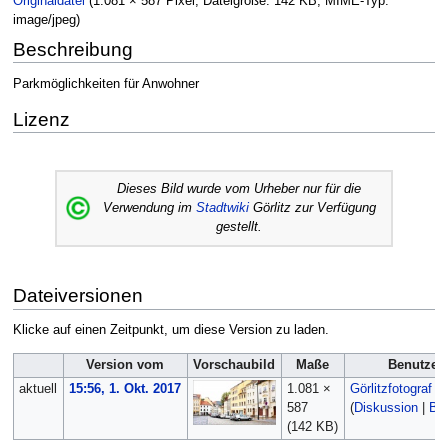
Originaldatei
‎
(1.081 × 587 Pixel, Dateigröße: 142 KB, MIME-Typ:
image/jpeg
)
Beschreibung
Parkmöglichkeiten für Anwohner
Lizenz
Dieses Bild wurde vom Urheber nur für die
Verwendung im
Stadtwiki
Görlitz zur Verfügung
gestellt.
Dateiversionen
Klicke auf einen Zeitpunkt, um diese Version zu laden.
Version vom
Vorschaubild
Maße
Benutzer
aktuell
15:56, 1. Okt. 2017
1.081 ×
Görlitzfotograf
587
(
Diskussion
|
Bei
(142 KB)