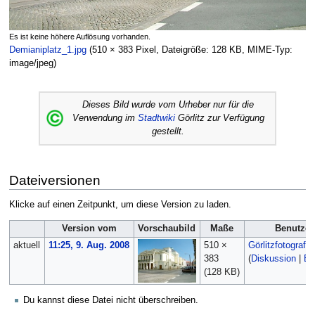
Es ist keine höhere Auflösung vorhanden.
Demianiplatz_1.jpg
‎
(510 × 383 Pixel, Dateigröße: 128 KB, MIME-Typ:
image/jpeg
)
Dieses Bild wurde vom Urheber nur für die
Verwendung im
Stadtwiki
Görlitz zur Verfügung
gestellt.
Dateiversionen
Klicke auf einen Zeitpunkt, um diese Version zu laden.
Version vom
Vorschaubild
Maße
Benutzer
aktuell
11:25, 9. Aug. 2008
510 ×
Görlitzfotograf
383
(
Diskussion
|
Be
(128 KB)
Du kannst diese Datei nicht überschreiben.