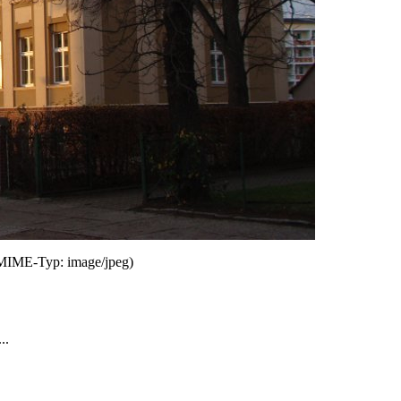
, MIME-Typ:
image/jpeg
)
..