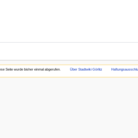
ese Seite wurde bisher einmal abgerufen.
Über Stadtwiki Görlitz
Haftungsausschl