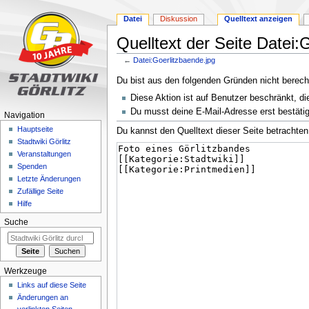
Datei
Diskussion
Quelltext anzeigen
Quelltext der Seite Datei:
←
Datei:Goerlitzbaende.jpg
Zur
Zur
Du bist aus den folgenden Gründen nicht berechti
Navigation
Suche
Diese Aktion ist auf Benutzer beschränkt, di
springen
springen
Du musst deine E-Mail-Adresse erst bestätig
Navigation
Hauptseite
Du kannst den Quelltext dieser Seite betrachten
Stadtwiki Görlitz
Veranstaltungen
Spenden
Letzte Änderungen
Zufällige Seite
Hilfe
Suche
Werkzeuge
Links auf diese Seite
Änderungen an