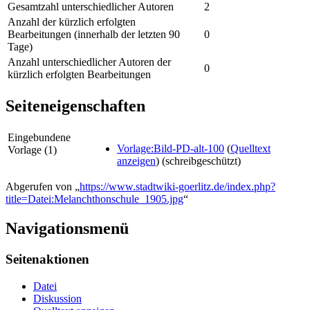
Gesamtzahl unterschiedlicher Autoren
2
Anzahl der kürzlich erfolgten
Bearbeitungen (innerhalb der letzten 90
0
Tage)
Anzahl unterschiedlicher Autoren der
0
kürzlich erfolgten Bearbeitungen
Seiteneigenschaften
Eingebundene
Vorlage:Bild-PD-alt-100
(
Quelltext
Vorlage (1)
anzeigen
) (schreibgeschützt)
Abgerufen von „
https://www.stadtwiki-goerlitz.de/index.php?
title=Datei:Melanchthonschule_1905.jpg
“
Navigationsmenü
Seitenaktionen
Datei
Diskussion