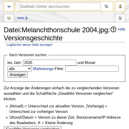
mehr
Datei:Melanchthonschule 2004.jpg:
Hilfe
Versionsgeschichte
Logbücher dieser Seite anzeigen
Zur
Zur
Nach Versionen suchen
Navigation
Suche
bis Jahr:
und Monat:
springen
springen
Markierungs
-Filter:
Zur Anzeige der Änderungen einfach die zu vergleichenden Versionen
auswählen und die Schaltfläche „Gewählte Versionen vergleichen“
klicken.
(Aktuell) = Unterschied zur aktuellen Version, (Vorherige) =
Unterschied zur vorherigen Version
Uhrzeit/Datum = Version zu dieser Zeit, Benutzername/IP-Adresse
des Bearbeiters, K = Kleine Änderung