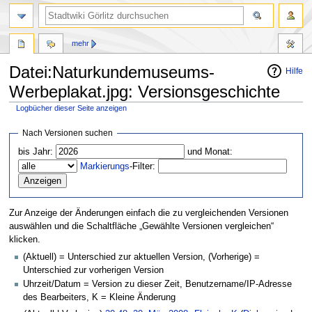
mehr
Datei:Naturkundemuseums-
Hilfe
Werbeplakat.jpg: Versionsgeschichte
Logbücher dieser Seite anzeigen
Zur
Zur
Nach Versionen suchen
Navigation
Suche
bis Jahr:
und Monat:
springen
springen
Markierungs
-Filter:
Zur Anzeige der Änderungen einfach die zu vergleichenden Versionen
auswählen und die Schaltfläche „Gewählte Versionen vergleichen“
klicken.
(Aktuell) = Unterschied zur aktuellen Version, (Vorherige) =
Unterschied zur vorherigen Version
Uhrzeit/Datum = Version zu dieser Zeit, Benutzername/IP-Adresse
des Bearbeiters, K = Kleine Änderung