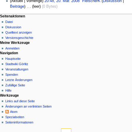
(Aktuell | Vorherige)
20:48, 20. Mär. 2008
‎
FleischerK
(
Diskussion
|
Beiträge
)
‎
. .
(leer)
(0 Bytes)
Seitenaktionen
Datei
Diskussion
Quelltext anzeigen
Versionsgeschichte
Meine Werkzeuge
Anmelden
Navigation
Hauptseite
Stadtwiki Görlitz
Veranstaltungen
Spenden
Letzte Änderungen
Zufällige Seite
Hilfe
Werkzeuge
Links auf diese Seite
Änderungen an verlinkten Seiten
Atom
Spezialseiten
Seiten­informationen