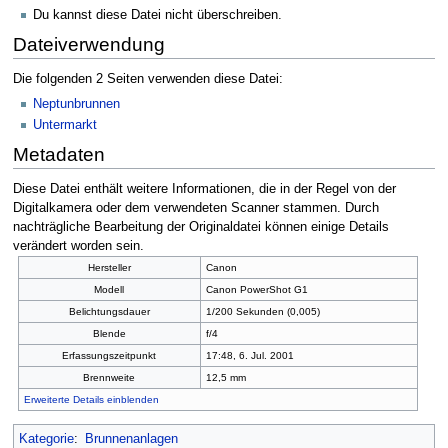
Du kannst diese Datei nicht überschreiben.
Dateiverwendung
Die folgenden 2 Seiten verwenden diese Datei:
Neptunbrunnen
Untermarkt
Metadaten
Diese Datei enthält weitere Informationen, die in der Regel von der
Digitalkamera oder dem verwendeten Scanner stammen. Durch
nachträgliche Bearbeitung der Originaldatei können einige Details
verändert worden sein.
Hersteller
Canon
Modell
Canon PowerShot G1
Belichtungsdauer
1/200 Sekunden (0,005)
Blende
f/4
Erfassungszeitpunkt
17:48, 6. Jul. 2001
Brennweite
12,5 mm
Erweiterte Details einblenden
Kategorie
:
Brunnenanlagen