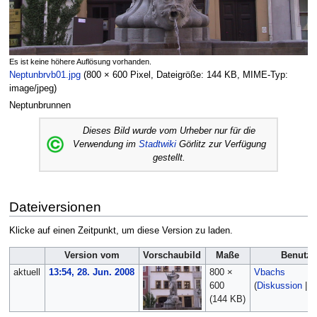
Es ist keine höhere Auflösung vorhanden.
Neptunbrvb01.jpg
‎
(800 × 600 Pixel, Dateigröße: 144 KB, MIME-Typ:
image/jpeg
)
Neptunbrunnen
Dieses Bild wurde vom Urheber nur für die
Verwendung im
Stadtwiki
Görlitz zur Verfügung
gestellt.
Dateiversionen
Klicke auf einen Zeitpunkt, um diese Version zu laden.
Version vom
Vorschaubild
Maße
Benutze
aktuell
13:54, 28. Jun. 2008
800 ×
Vbachs
600
(
Diskussion
|
B
(144 KB)