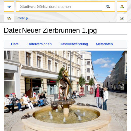
mehr
Datei:Neuer Zierbrunnen 1.jpg
Zur
Zur
Datei
Dateiversionen
Dateiverwendung
Metadaten
Navigation
Suche
springen
springen