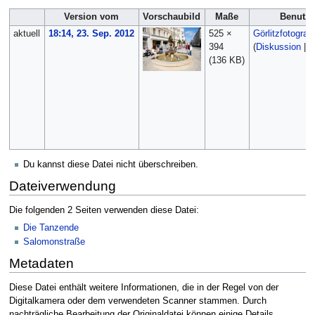
Version vom
Vorschaubild
Maße
Benutze
aktuell
18:14, 23. Sep. 2012
525 ×
Görlitzfotograf
394
(
Diskussion
|
B
(136 KB)
Du kannst diese Datei nicht überschreiben.
Dateiverwendung
Die folgenden 2 Seiten verwenden diese Datei:
Die Tanzende
Salomonstraße
Metadaten
Diese Datei enthält weitere Informationen, die in der Regel von der
Digitalkamera oder dem verwendeten Scanner stammen. Durch
nachträgliche Bearbeitung der Originaldatei können einige Details