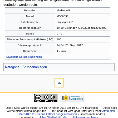
verändert worden sein.
Hersteller
Medion AG
Modell
MD86830
Urheberrechte
Copyright 2010
Belichtungsdauer
1/430 Sekunden (0,0023255813953488)
Blende
f/7,9
Film- oder Sensorempfindlichkeit (ISO)
100
Erfassungszeitpunkt
14:04, 23. Sep. 2012
Brennweite
4,7 mm
Erweiterte Details einblenden
Kategorie
:
Brunnenanlagen
Diese Seite wurde zuletzt am 19. Oktober 2012 um 19:31 Uhr bearbeitet.
Diese Seite
wurde bisher einmal abgerufen.
Der Inhalt ist verfügbar unter der Lizenz
Attribution-
ShareAlike 2.5 Lizenz ( Bilder ausgeschlossen )
, sofern nicht anders
angegeben.
Über Stadtwiki Görlitz
Haftungsausschluss