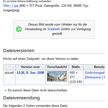
Es ist keine höhere Auflösung vorhanden.
Ober_1.jpg
‎
(680 × 377 Pixel, Dateigröße: 133 KB, MIME-Typ:
image/jpeg
)
Dieses Bild wurde vom Urheber nur für die
Verwendung im
Stadtwiki
Görlitz zur Verfügung
gestellt.
Dateiversionen
Klicke auf einen Zeitpunkt, um diese Version zu laden.
Version vom
Vorschaubild
Maße
Benutzer
aktuell
12:26, 8. Jun. 2008
680 ×
Görlitzfotograf
377
(
Diskussion
|
Be
(133 KB)
Du kannst diese Datei nicht überschreiben.
Dateiverwendung
Die folgenden 2 Seiten verwenden diese Datei: