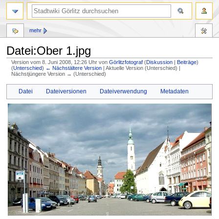
mehr
Datei:Ober 1.jpg
Version vom 8. Juni 2008, 12:26 Uhr von
Görlitzfotograf
(
Diskussion
|
Beiträge
)
(
Unterschied
)
← Nächstältere Version
| Aktuelle Version (Unterschied) |
Nächstjüngere Version → (Unterschied)
Zur
Zur
Datei
Dateiversionen
Dateiverwendung
Metadaten
Navigation
Suche
springen
springen