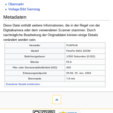
Obermarkt
Vorlage:Bild Samstag
Metadaten
Diese Datei enthält weitere Informationen, die in der Regel von der
Digitalkamera oder dem verwendeten Scanner stammen. Durch
nachträgliche Bearbeitung der Originaldatei können einige Details
verändert worden sein.
Hersteller
FUJIFILM
Modell
FinePix S602 ZOOM
Belichtungsdauer
1/500 Sekunden (0,002)
Blende
f/5,6
Film- oder Sensorempfindlichkeit (ISO)
400
Erfassungszeitpunkt
05:06, 25. Jun. 2004
Brennweite
7,8 mm
Erweiterte Details einblenden