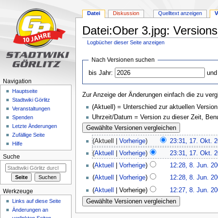
Datei
Diskussion
Quelltext anzeigen
V
Datei:Ober 3.jpg: Version
Logbücher dieser Seite anzeigen
Zur
Zur
Nach Versionen suchen
Navigation
Suche
bis Jahr:
und
springen
springen
Navigation
Hauptseite
Zur Anzeige der Änderungen einfach die zu verg
Stadtwiki Görlitz
(Aktuell) = Unterschied zur aktuellen Version
Veranstaltungen
Uhrzeit/Datum = Version zu dieser Zeit, Be
Spenden
Letzte Änderungen
Zufällige Seite
(Aktuell |
Vorherige
)
23:31, 17. Okt. 
Hilfe
(
Aktuell
|
Vorherige
)
23:31, 17. Okt. 
Suche
(
Aktuell
|
Vorherige
)
12:28, 8. Jun. 2
(
Aktuell
|
Vorherige
)
12:28, 8. Jun. 2
(
Aktuell
| Vorherige)
12:27, 8. Jun. 2
Werkzeuge
Links auf diese Seite
Änderungen an