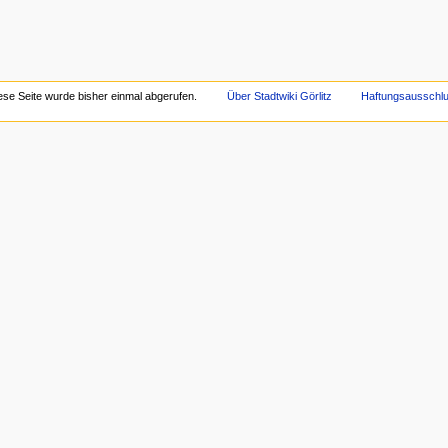
ese Seite wurde bisher einmal abgerufen.
Über Stadtwiki Görlitz
Haftungsausschl