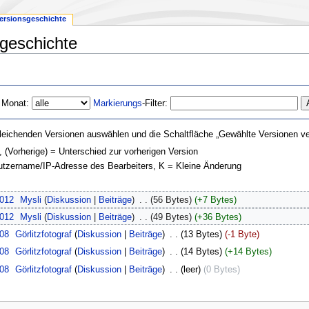
ersionsgeschichte
sgeschichte
 Monat:
Markierungs
-Filter:
leichenden Versionen auswählen und die Schaltfläche „Gewählte Versionen ver
, (Vorherige) = Unterschied zur vorherigen Version
nutzername/IP-Adresse des Bearbeiters, K = Kleine Änderung
2012
‎
Mysli
(
Diskussion
|
Beiträge
)
‎
. .
(56 Bytes)
(+7 Bytes)
2012
‎
Mysli
(
Diskussion
|
Beiträge
)
‎
. .
(49 Bytes)
(+36 Bytes)
008
‎
Görlitzfotograf
(
Diskussion
|
Beiträge
)
‎
. .
(13 Bytes)
(-1 Byte)
008
‎
Görlitzfotograf
(
Diskussion
|
Beiträge
)
‎
. .
(14 Bytes)
(+14 Bytes)
008
‎
Görlitzfotograf
(
Diskussion
|
Beiträge
)
‎
. .
(leer)
(0 Bytes)