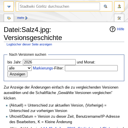
mehr
Datei:Salz4.jpg:
Hilfe
Versionsgeschichte
Logbücher dieser Seite anzeigen
Zur
Zur
Nach Versionen suchen
Navigation
Suche
bis Jahr:
und Monat:
springen
springen
Markierungs
-Filter:
Zur Anzeige der Änderungen einfach die zu vergleichenden Versionen
auswählen und die Schaltfläche „Gewählte Versionen vergleichen“
klicken.
(Aktuell) = Unterschied zur aktuellen Version, (Vorherige) =
Unterschied zur vorherigen Version
Uhrzeit/Datum = Version zu dieser Zeit, Benutzername/IP-Adresse
des Bearbeiters, K = Kleine Änderung