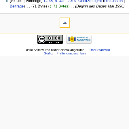
(Aktuell | Vorherige)
14:48, 4. Jan. 2013
‎
Görlitzfotograf
(
Diskussion
|
Beiträge
)
‎
. .
(71 Bytes)
(+71 Bytes)
‎
. .
(Beginn des Baues Mai 1996)
Diese Seite wurde bisher einmal abgerufen.
Über Stadtwiki
Görlitz
Haftungsausschluss