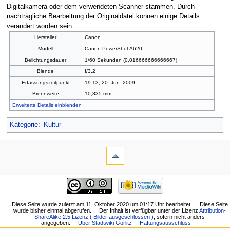
Digitalkamera oder dem verwendeten Scanner stammen. Durch
nachträgliche Bearbeitung der Originaldatei können einige Details
verändert worden sein.
Hersteller
Canon
Modell
Canon PowerShot A620
Belichtungsdauer
1/60 Sekunden (0,016666666666667)
Blende
f/3,2
Erfassungszeitpunkt
19:13, 20. Jun. 2009
Brennweite
10,835 mm
Erweiterte Details einblenden
Kategorie
:
Kultur
Diese Seite wurde zuletzt am 11. Oktober 2020 um 01:17 Uhr bearbeitet.
Diese Seite
wurde bisher einmal abgerufen.
Der Inhalt ist verfügbar unter der Lizenz
Attribution-
ShareAlike 2.5 Lizenz ( Bilder ausgeschlossen )
, sofern nicht anders
angegeben.
Über Stadtwiki Görlitz
Haftungsausschluss