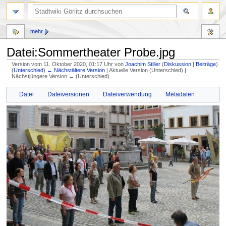
mehr
Datei:Sommertheater Probe.jpg
Version vom 11. Oktober 2020, 01:17 Uhr von
Joachim Stiller
(
Diskussion
|
Beiträge
)
(
Unterschied
)
← Nächstältere Version
| Aktuelle Version (Unterschied) |
Nächstjüngere Version → (Unterschied)
Zur
Zur
Datei
Dateiversionen
Dateiverwendung
Metadaten
Navigation
Suche
springen
springen