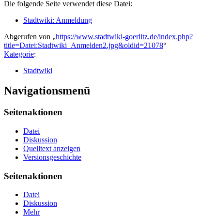
Die folgende Seite verwendet diese Datei:
Stadtwiki: Anmeldung
Abgerufen von „
https://www.stadtwiki-goerlitz.de/index.php?
title=Datei:Stadtwiki_Anmelden2.jpg&oldid=21078
“
Kategorie
:
Stadtwiki
Navigationsmenü
Seitenaktionen
Datei
Diskussion
Quelltext anzeigen
Versionsgeschichte
Seitenaktionen
Datei
Diskussion
Mehr