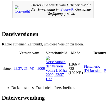
Dieses Bild wurde vom Urheber nur für
die Verwendung im
Stadtwiki
Görlitz zur
Verfügung gestellt.
Dateiversionen
Klicke auf einen Zeitpunkt, um diese Version zu laden.
Version vom
Vorschaubild
Maße
Benutz
1.366 ×
FleischerK
aktuell
22:37, 21. Mär. 2009
738
(
Diskussion
|
B
(120 KB)
Du kannst diese Datei nicht überschreiben.
Dateiverwendung