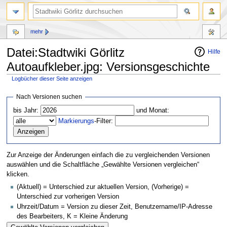
mehr
Datei:Stadtwiki Görlitz
Hilfe
Autoaufkleber.jpg: Versionsgeschichte
Logbücher dieser Seite anzeigen
Zur
Zur
Nach Versionen suchen
Navigation
Suche
bis Jahr:
und Monat:
springen
springen
Markierungs
-Filter:
Zur Anzeige der Änderungen einfach die zu vergleichenden Versionen
auswählen und die Schaltfläche „Gewählte Versionen vergleichen“
klicken.
(Aktuell) = Unterschied zur aktuellen Version, (Vorherige) =
Unterschied zur vorherigen Version
Uhrzeit/Datum = Version zu dieser Zeit, Benutzername/IP-Adresse
des Bearbeiters, K = Kleine Änderung