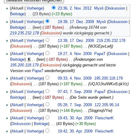
(Aktuell |
Vorherige
)
23:36, 2. Nov. 2012
‎
Mysli
(
Diskussion
|
Beiträge
)
‎
. .
(23 Bytes)
(+23 Bytes)
(
Aktuell
|
Vorherige
)
19:39, 17. Dez. 2009
‎
Mysli
(
Diskussion
|
Beiträge
)
‎
. .
(leer)
(-187 Bytes)
‎
. .
(Änderung 16744 von
219.235.232.178
(
Diskussion
) wurde rückgängig gemacht.)
(
Aktuell
|
Vorherige
)
13:39, 17. Dez. 2009
‎
219.235.232.178
(
Diskussion
)
‎
. .
(187 Bytes)
(+187 Bytes)
‎
. .
(WJGEpvLwfj)
(
Aktuell
|
Vorherige
)
19:27, 4. Nov. 2009
‎
PapaT
(
Diskussion
|
Beiträge
)
‎
K
. .
(leer)
(-187 Bytes)
‎
. .
(Änderungen von
195.200.118.179
(
Diskussion
) rückgängig gemacht und letzte
Version von
PapaT
wiederhergestellt)
(
Aktuell
|
Vorherige
)
09:33, 4. Nov. 2009
‎
195.200.118.179
(
Diskussion
)
‎
. .
(187 Bytes)
(+187 Bytes)
‎
. .
(UQJOJtuIWKxfLtjkVz)
(
Aktuell
|
Vorherige
)
07:43, 7. Sep. 2009
‎
PapaT
(
Diskussion
|
Beiträge
)
‎
. .
(leer)
(-187 Bytes)
‎
. .
(Die Seite wurde geleert.)
(
Aktuell
|
Vorherige
)
05:28, 7. Sep. 2009
‎
122.205.95.14
(
Diskussion
)
‎
. .
(187 Bytes)
(+144 Bytes)
‎
. .
(StqgmqVYw)
(
Aktuell
|
Vorherige
)
19:43, 30. Apr. 2009
‎
FleischerK
(
Diskussion
|
Beiträge
)
‎
. .
(43 Bytes)
(+30 Bytes)
(
Aktuell
|
Vorherige
)
19:42, 30. Apr. 2009
‎
FleischerK