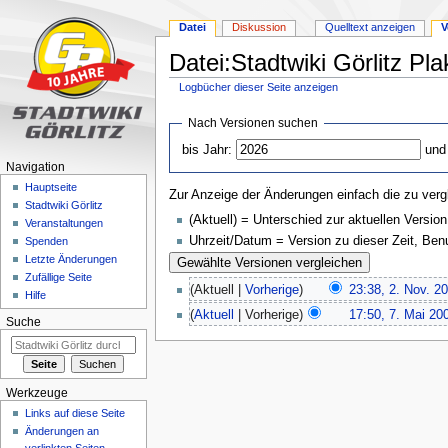
Datei
Diskussion
Quelltext anzeigen
V
Datei:Stadtwiki Görlitz Pl
Logbücher dieser Seite anzeigen
Zur
Zur
Nach Versionen suchen
Navigation
Suche
bis Jahr:
und
springen
springen
Navigation
Hauptseite
Zur Anzeige der Änderungen einfach die zu verg
Stadtwiki Görlitz
(Aktuell) = Unterschied zur aktuellen Version
Veranstaltungen
Uhrzeit/Datum = Version zu dieser Zeit, Be
Spenden
Letzte Änderungen
Zufällige Seite
(Aktuell |
Vorherige
)
23:38, 2. Nov. 2
Hilfe
(
Aktuell
| Vorherige)
17:50, 7. Mai 20
Suche
Werkzeuge
Links auf diese Seite
Änderungen an