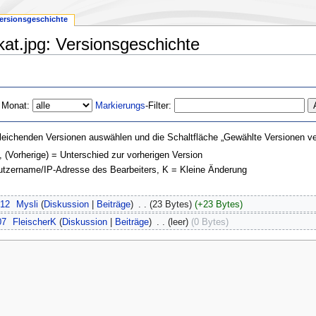
ersionsgeschichte
akat.jpg: Versionsgeschichte
 Monat:
Markierungs
-Filter:
leichenden Versionen auswählen und die Schaltfläche „Gewählte Versionen ver
, (Vorherige) = Unterschied zur vorherigen Version
nutzername/IP-Adresse des Bearbeiters, K = Kleine Änderung
012
‎
Mysli
(
Diskussion
|
Beiträge
)
‎
. .
(23 Bytes)
(+23 Bytes)
07
‎
FleischerK
(
Diskussion
|
Beiträge
)
‎
. .
(leer)
(0 Bytes)