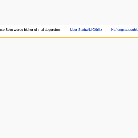
ese Seite wurde bisher einmal abgerufen.
Über Stadtwiki Görlitz
Haftungsausschl