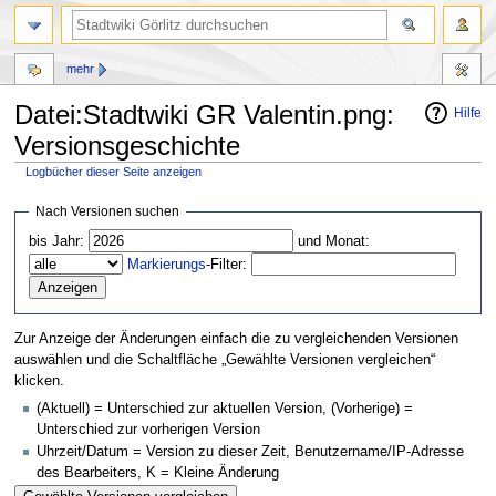
mehr
Datei:Stadtwiki GR Valentin.png:
Hilfe
Versionsgeschichte
Logbücher dieser Seite anzeigen
Zur
Zur
Nach Versionen suchen
Navigation
Suche
bis Jahr:
und Monat:
springen
springen
Markierungs
-Filter:
Zur Anzeige der Änderungen einfach die zu vergleichenden Versionen
auswählen und die Schaltfläche „Gewählte Versionen vergleichen“
klicken.
(Aktuell) = Unterschied zur aktuellen Version, (Vorherige) =
Unterschied zur vorherigen Version
Uhrzeit/Datum = Version zu dieser Zeit, Benutzername/IP-Adresse
des Bearbeiters, K = Kleine Änderung