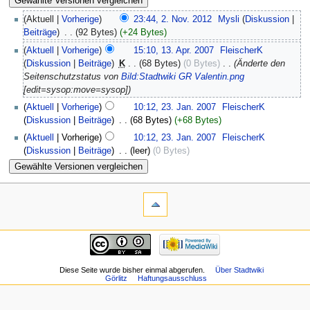
(Aktuell |
Vorherige
)
23:44, 2. Nov. 2012
‎
Mysli
(
Diskussion
|
Beiträge
)
‎
. .
(92 Bytes)
(+24 Bytes)
(
Aktuell
|
Vorherige
)
15:10, 13. Apr. 2007
‎
FleischerK
(
Diskussion
|
Beiträge
)
‎
K
. .
(68 Bytes)
(0 Bytes)
‎
. .
(Änderte den
Seitenschutzstatus von
Bild:Stadtwiki GR Valentin.png
[edit=sysop:move=sysop])
(
Aktuell
|
Vorherige
)
10:12, 23. Jan. 2007
‎
FleischerK
(
Diskussion
|
Beiträge
)
‎
. .
(68 Bytes)
(+68 Bytes)
(
Aktuell
| Vorherige)
10:12, 23. Jan. 2007
‎
FleischerK
(
Diskussion
|
Beiträge
)
‎
. .
(leer)
(0 Bytes)
Diese Seite wurde bisher einmal abgerufen.
Über Stadtwiki
Görlitz
Haftungsausschluss