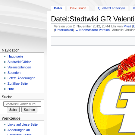
Datei
Diskussion
Quelltext anzeigen
V
Datei:Stadtwiki GR Valent
Version vom 2. November 2012, 23:44 Uhr von
Mysli
(
D
(
Unterschied
)
← Nächstältere Version
| Aktuelle Versi
Zur
Zur
Navigation
Suche
springen
springen
Navigation
Hauptseite
Stadtwiki Görlitz
Veranstaltungen
Spenden
Letzte Änderungen
Zufällige Seite
Hilfe
Suche
Werkzeuge
Links auf diese Seite
Änderungen an