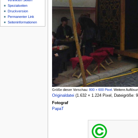
verlinkten Seiten
Spezialseiten
Druckversion
Permanenter Link
Seiten­informationen
Größe dieser Vorschau:
800 × 600 Pixel
.
Weitere Auflösu
Originaldatei
‎
(1.632 × 1.224 Pixel, Dateigröße:
Fotograf
PapaT