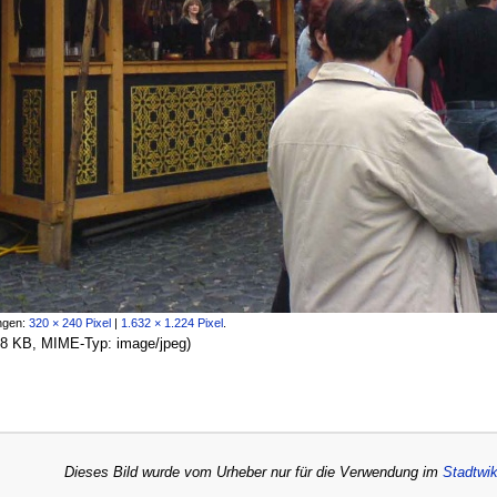
ngen:
320 × 240 Pixel
|
1.632 × 1.224 Pixel
.
 98 KB, MIME-Typ:
image/jpeg
)
Dieses Bild wurde vom Urheber nur für die Verwendung im
Stadtwik