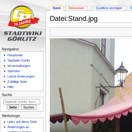
Datei
Diskussion
Quelltext anzeigen
V
Datei:Stand.jpg
Zur
Zur
Navigation
Suche
springen
springen
Navigation
Hauptseite
Stadtwiki Görlitz
Veranstaltungen
Spenden
Letzte Änderungen
Zufällige Seite
Hilfe
Suche
Werkzeuge
Links auf diese Seite
Änderungen an