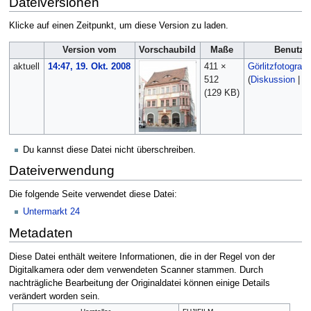
Dateiversionen
Klicke auf einen Zeitpunkt, um diese Version zu laden.
Version vom
Vorschaubild
Maße
Benutze
aktuell
14:47, 19. Okt. 2008
411 ×
Görlitzfotograf
512
(
Diskussion
|
Be
(129 KB)
Du kannst diese Datei nicht überschreiben.
Dateiverwendung
Die folgende Seite verwendet diese Datei:
Untermarkt 24
Metadaten
Diese Datei enthält weitere Informationen, die in der Regel von der
Digitalkamera oder dem verwendeten Scanner stammen. Durch
nachträgliche Bearbeitung der Originaldatei können einige Details
verändert worden sein.