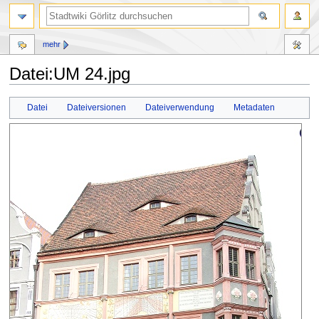
mehr
Datei:UM 24.jpg
Zur
Zur
Datei
Dateiversionen
Dateiverwendung
Metadaten
Navigation
Suche
springen
springen