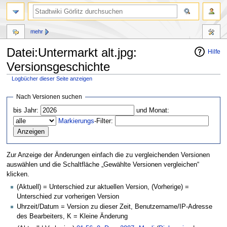
mehr
Datei:Untermarkt alt.jpg:
Hilfe
Versionsgeschichte
Logbücher dieser Seite anzeigen
Zur
Zur
Nach Versionen suchen
Navigation
Suche
bis Jahr:
und Monat:
springen
springen
Markierungs
-Filter:
Zur Anzeige der Änderungen einfach die zu vergleichenden Versionen
auswählen und die Schaltfläche „Gewählte Versionen vergleichen“
klicken.
(Aktuell) = Unterschied zur aktuellen Version, (Vorherige) =
Unterschied zur vorherigen Version
Uhrzeit/Datum = Version zu dieser Zeit, Benutzername/IP-Adresse
des Bearbeiters, K = Kleine Änderung