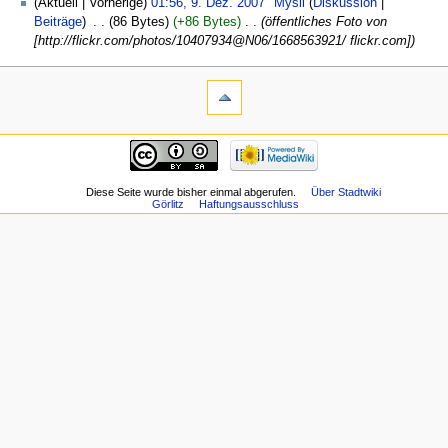
(Aktuell | Vorherige)
01:56, 9. Dez. 2007
‎
Mysli
(
Diskussion
|
Beiträge
)
‎
. .
(86 Bytes)
(+86 Bytes)
‎
. .
(öffentliches Foto von
[http://flickr.com/photos/10407934@N06/1668563921/ flickr.com])
Diese Seite wurde bisher einmal abgerufen.
Über Stadtwiki
Görlitz
Haftungsausschluss