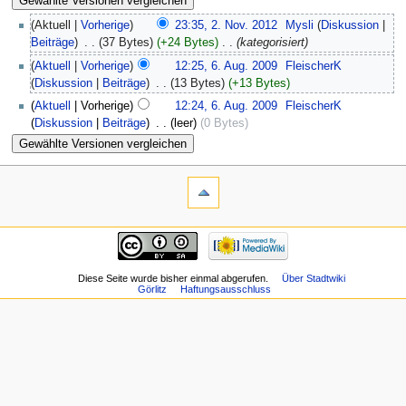
(Aktuell |
Vorherige
)
23:35, 2. Nov. 2012
‎
Mysli
(
Diskussion
|
Beiträge
)
‎
. .
(37 Bytes)
(+24 Bytes)
‎
. .
(kategorisiert)
(
Aktuell
|
Vorherige
)
12:25, 6. Aug. 2009
‎
FleischerK
(
Diskussion
|
Beiträge
)
‎
. .
(13 Bytes)
(+13 Bytes)
(
Aktuell
| Vorherige)
12:24, 6. Aug. 2009
‎
FleischerK
(
Diskussion
|
Beiträge
)
‎
. .
(leer)
(0 Bytes)
Diese Seite wurde bisher einmal abgerufen.
Über Stadtwiki
Görlitz
Haftungsausschluss