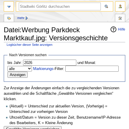
mehr
Datei:Werbung Parkdeck
Hilfe
Marktkauf.jpg: Versionsgeschichte
Logbücher dieser Seite anzeigen
Zur
Zur
Nach Versionen suchen
Navigation
Suche
bis Jahr:
und Monat:
springen
springen
Markierungs
-Filter:
Zur Anzeige der Änderungen einfach die zu vergleichenden Versionen
auswählen und die Schaltfläche „Gewählte Versionen vergleichen“
klicken.
(Aktuell) = Unterschied zur aktuellen Version, (Vorherige) =
Unterschied zur vorherigen Version
Uhrzeit/Datum = Version zu dieser Zeit, Benutzername/IP-Adresse
des Bearbeiters, K = Kleine Änderung