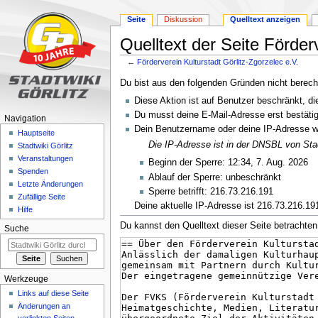
Seite
Diskussion
Quelltext anzeigen
Quelltext der Seite Förder
←
Förderverein Kulturstadt Görlitz-Zgorzelec e.V.
Zur
Zur
Du bist aus den folgenden Gründen nicht berechti
Navigation
Suche
Diese Aktion ist auf Benutzer beschränkt, di
springen
springen
Du musst deine E-Mail-Adresse erst bestätig
Navigation
Dein Benutzername oder deine IP-Adresse w
Hauptseite
Die IP-Adresse ist in der DNSBL von Stad
Stadtwiki Görlitz
Veranstaltungen
Beginn der Sperre: 12:34, 7. Aug. 2026
Spenden
Ablauf der Sperre: unbeschränkt
Letzte Änderungen
Sperre betrifft: 216.73.216.191
Zufällige Seite
Deine aktuelle IP-Adresse ist 216.73.216.191.
Hilfe
Du kannst den Quelltext dieser Seite betrachten
Suche
Werkzeuge
Links auf diese Seite
Änderungen an