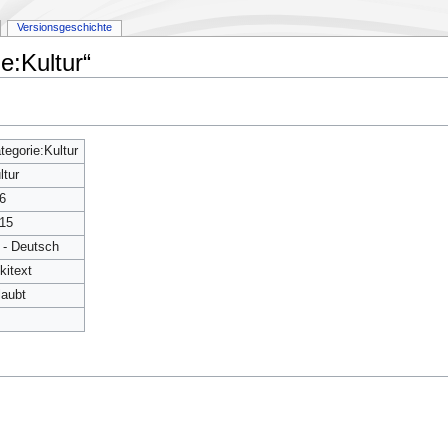
Versionsgeschichte
e:Kultur“
tegorie:Kultur
ltur
6
15
 - Deutsch
kitext
laubt