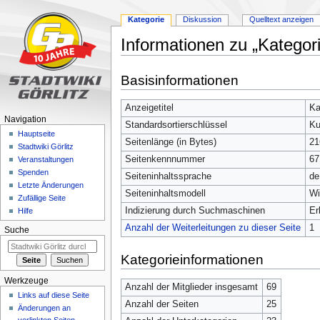
Kategorie
Diskussion
Quelltext anzeigen
Informationen zu „Kategori
Zur
Zur
Basisinformationen
Navigation
Suche
springen
springen
Anzeigetitel
Ka
Navigation
Standardsortierschlüssel
Ku
Hauptseite
Seitenlänge (in Bytes)
21
Stadtwiki Görlitz
Seitenkennnummer
67
Veranstaltungen
Spenden
Seiteninhaltssprache
de
Letzte Änderungen
Seiteninhaltsmodell
Wi
Zufällige Seite
Indizierung durch Suchmaschinen
Er
Hilfe
Anzahl der Weiterleitungen zu dieser Seite
1
Suche
Kategorieinformationen
Werkzeuge
Anzahl der Mitglieder insgesamt
69
Links auf diese Seite
Anzahl der Seiten
25
Änderungen an