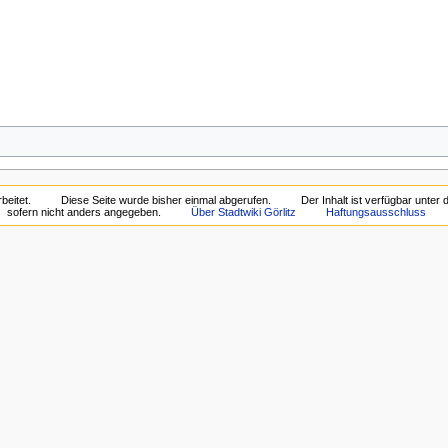
beitet.
Diese Seite wurde bisher einmal abgerufen.
Der Inhalt ist verfügbar unter
sofern nicht anders angegeben.
Über Stadtwiki Görlitz
Haftungsausschluss