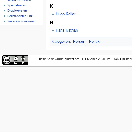
verlinkten Seiten
Spezialseiten
K
Druckversion
Hugo Keller
Permanenter Link
Seiten­informationen
N
Hans Nathan
Kategorien
:
Person
Politik
Diese Seite wurde zuletzt am 11. Oktober 2020 um 19:46 Uhr bear