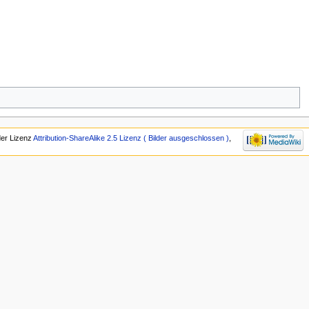
 der Lizenz
Attribution-ShareAlike 2.5 Lizenz ( Bilder ausgeschlossen )
,