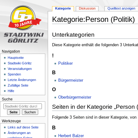
Kategorie
Diskussion
Quelltext anzeigen
Kategorie:Person (Politik)
Zur
Zur
Unterkategorien
Navigation
Suche
springen
springen
Diese Kategorie enthält die folgenden 3 Unterka
Navigation
!
Hauptseite
Politiker
Stadtwiki Görlitz
Veranstaltungen
B
Spenden
Letzte Änderungen
Bürgermeister
Zufällige Seite
O
Hilfe
Oberbürgermeister
Suche
Seiten in der Kategorie „Person (P
Folgende 3 Seiten sind in dieser Kategorie, von
Werkzeuge
B
Links auf diese Seite
Änderungen an
Herbert Balzer