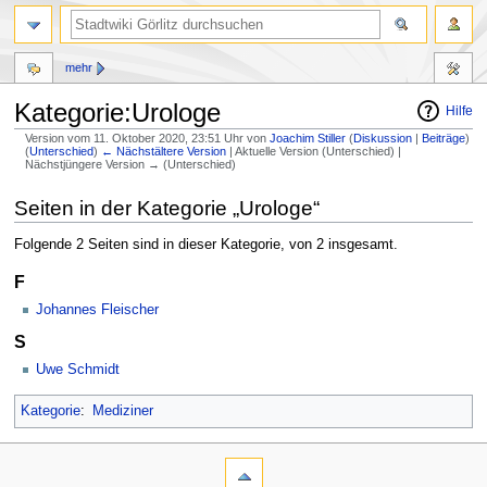
mehr
Kategorie:Urologe
Hilfe
Version vom 11. Oktober 2020, 23:51 Uhr von
Joachim Stiller
(
Diskussion
|
Beiträge
)
(
Unterschied
)
← Nächstältere Version
| Aktuelle Version (Unterschied) |
Nächstjüngere Version → (Unterschied)
Zur
Zur
Seiten in der Kategorie „Urologe“
Navigation
Suche
springen
springen
Folgende 2 Seiten sind in dieser Kategorie, von 2 insgesamt.
F
Johannes Fleischer
S
Uwe Schmidt
Kategorie
:
Mediziner