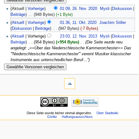
(Aktuell |
Vorherige
)
01:09, 26. Nov. 2020
‎
Mysli
(
Diskussion
|
Beiträge
)
‎
. .
(948 Bytes)
(+1 Byte)
(
Aktuell
|
Vorherige
)
01:36, 11. Okt. 2020
‎
Joachim Stiller
(
Diskussion
|
Beiträge
)
‎
. .
(947 Bytes)
(-7 Bytes)
(
Aktuell
| Vorherige)
23:03, 12. Nov. 2013
‎
Mysli
(
Diskussion
|
Beiträge
)
‎
. .
(954 Bytes)
(+954 Bytes)
‎
. .
(Die Seite wurde neu
angelegt: „==Über das Niederschlesische Kammerorchester== Das
'''Niederschlesische Kammerorchester''' vereint Musiker klassischer
Instrumente aus unterschiedlichen Beruf…“)
Diese Seite wurde bisher einmal abgerufen.
Über Stadtwiki
Görlitz
Haftungsausschluss