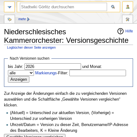
mehr
Niederschlesisches
Hilfe
Kammerorchester: Versionsgeschichte
Logbücher dieser Seite anzeigen
Zur
Zur
Nach Versionen suchen
Navigation
Suche
bis Jahr:
und Monat:
springen
springen
Markierungs
-Filter:
Zur Anzeige der Änderungen einfach die zu vergleichenden Versionen
auswählen und die Schaltfläche „Gewählte Versionen vergleichen“
klicken.
(Aktuell) = Unterschied zur aktuellen Version, (Vorherige) =
Unterschied zur vorherigen Version
Uhrzeit/Datum = Version zu dieser Zeit, Benutzername/IP-Adresse
des Bearbeiters, K = Kleine Änderung