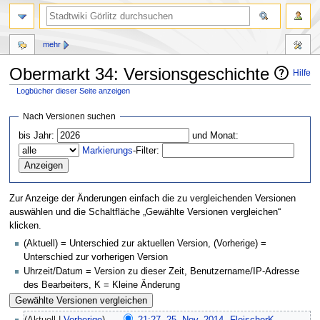
mehr
Obermarkt 34: Versionsgeschichte
Hilfe
Logbücher dieser Seite anzeigen
Zur
Zur
Nach Versionen suchen
Navigation
Suche
bis Jahr:
und Monat:
springen
springen
Markierungs
-Filter:
Zur Anzeige der Änderungen einfach die zu vergleichenden Versionen
auswählen und die Schaltfläche „Gewählte Versionen vergleichen“
klicken.
(Aktuell) = Unterschied zur aktuellen Version, (Vorherige) =
Unterschied zur vorherigen Version
Uhrzeit/Datum = Version zu dieser Zeit, Benutzername/IP-Adresse
des Bearbeiters, K = Kleine Änderung