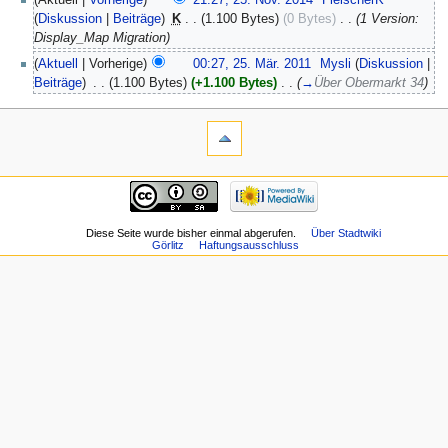
(Aktuell |
Vorherige
)
21:27, 25. Nov. 2014
‎
FleischerK
(
Diskussion
|
Beiträge
)
‎
K
. .
(1.100 Bytes)
(0 Bytes)
‎
. .
(1 Version:
Display_Map Migration)
(
Aktuell
| Vorherige)
00:27, 25. Mär. 2011
‎
Mysli
(
Diskussion
|
Beiträge
)
‎
. .
(1.100 Bytes)
(+1.100 Bytes)
‎
. .
(
→
Über Obermarkt 34
)
Diese Seite wurde bisher einmal abgerufen.
Über Stadtwiki
Görlitz
Haftungsausschluss