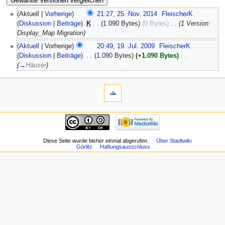
(Aktuell |
Vorherige
)
21:27, 25. Nov. 2014
‎
FleischerK
(
Diskussion
|
Beiträge
)
‎
K
. .
(1.090 Bytes)
(0 Bytes)
‎
. .
(1 Version:
Display_Map Migration)
(
Aktuell
| Vorherige)
20:49, 19. Jul. 2009
‎
FleischerK
(
Diskussion
|
Beiträge
)
‎
. .
(1.090 Bytes)
(+1.090 Bytes)
‎
. .
(
→
Häuser
)
Diese Seite wurde bisher einmal abgerufen.
Über Stadtwiki
Görlitz
Haftungsausschluss