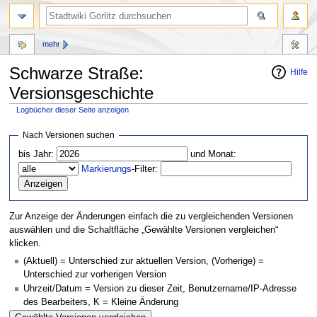
mehr
Schwarze Straße:
Hilfe
Versionsgeschichte
Logbücher dieser Seite anzeigen
Zur
Zur
Nach Versionen suchen
Navigation
Suche
bis Jahr:
und Monat:
springen
springen
Markierungs
-Filter:
Zur Anzeige der Änderungen einfach die zu vergleichenden Versionen
auswählen und die Schaltfläche „Gewählte Versionen vergleichen“
klicken.
(Aktuell) = Unterschied zur aktuellen Version, (Vorherige) =
Unterschied zur vorherigen Version
Uhrzeit/Datum = Version zu dieser Zeit, Benutzername/IP-Adresse
des Bearbeiters, K = Kleine Änderung