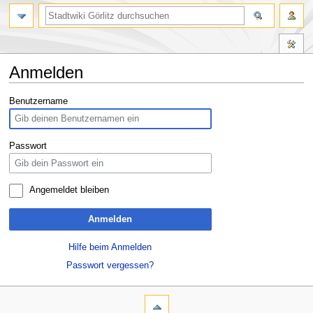
Anmelden
Zur
Zur
Benutzername
Navigation
Suche
springen
springen
Passwort
Angemeldet bleiben
Anmelden
Hilfe beim Anmelden
Passwort vergessen?