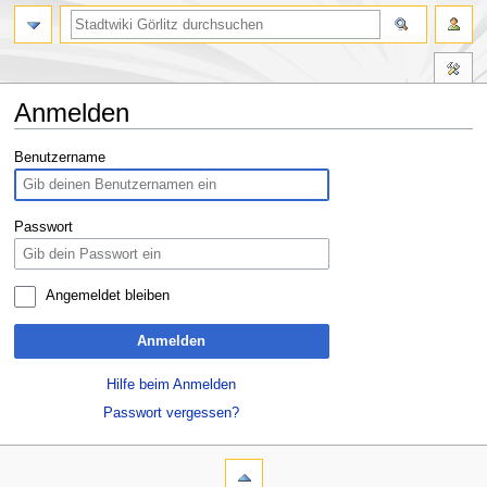
Anmelden
Zur
Zur
Benutzername
Navigation
Suche
springen
springen
Passwort
Angemeldet bleiben
Anmelden
Hilfe beim Anmelden
Passwort vergessen?