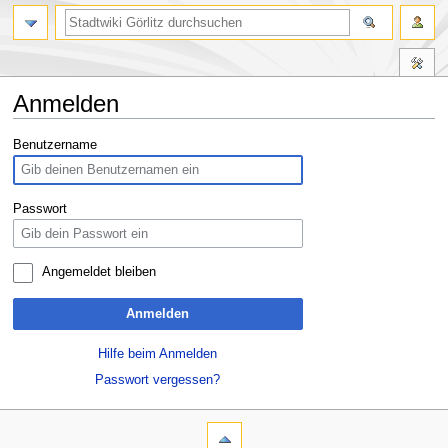
Anmelden
Zur
Zur
Benutzername
Navigation
Suche
springen
springen
Passwort
Angemeldet bleiben
Anmelden
Hilfe beim Anmelden
Passwort vergessen?