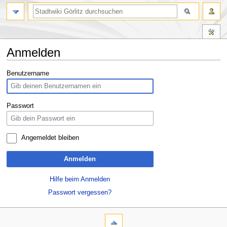
Anmelden
Zur
Zur
Benutzername
Navigation
Suche
springen
springen
Passwort
Angemeldet bleiben
Anmelden
Hilfe beim Anmelden
Passwort vergessen?